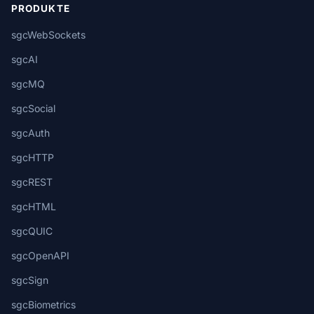
PRODUKTE
sgcWebSockets
sgcAI
sgcMQ
sgcSocial
sgcAuth
sgcHTTP
sgcREST
sgcHTML
sgcQUIC
sgcOpenAPI
sgcSign
sgcBiometrics