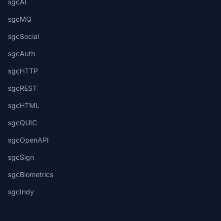
sgcAI
sgcMQ
sgcSocial
sgcAuth
sgcHTTP
sgcREST
sgcHTML
sgcQUIC
sgcOpenAPI
sgcSign
sgcBiometrics
sgcIndy