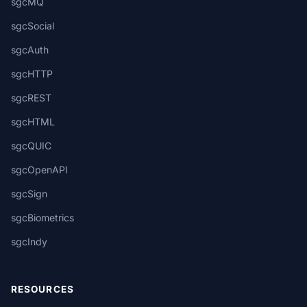
sgcMQ
sgcSocial
sgcAuth
sgcHTTP
sgcREST
sgcHTML
sgcQUIC
sgcOpenAPI
sgcSign
sgcBiometrics
sgcIndy
RESOURCES