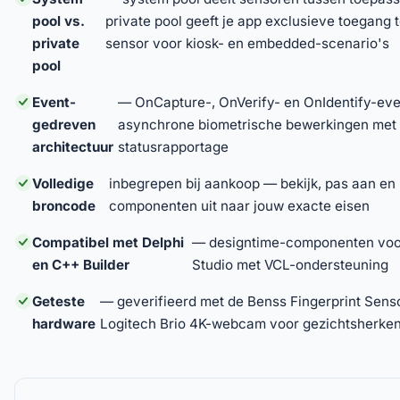
pool vs.
private pool geeft je app exclusieve toegang t
private
sensor voor kiosk- en embedded-scenario's
pool
Event-
— OnCapture-, OnVerify- en OnIdentify-eve
gedreven
asynchrone biometrische bewerkingen met 
architectuur
statusrapportage
Volledige
inbegrepen bij aankoop — bekijk, pas aan en 
broncode
componenten uit naar jouw exacte eisen
Compatibel met Delphi
— designtime-componenten vo
en C++ Builder
Studio met VCL-ondersteuning
Geteste
— geverifieerd met de Benss Fingerprint Sens
hardware
Logitech Brio 4K-webcam voor gezichtsherke