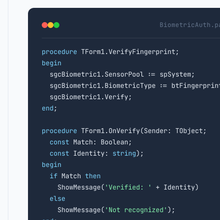
BiometricAuth.p
procedure
begin

  sgcBiometric1.SensorPool := spSystem;

  sgcBiometric1.BiometricType := btFingerprint
end
;

procedure
 TForm1.OnVerify(Sender: TObject;

const
 Match: Boolean;

const
 Identity: 
string
begin
if
 Match 
then
    ShowMessage(
'Verified: '
 + Identity)

else
    ShowMessage(
'Not recognized'