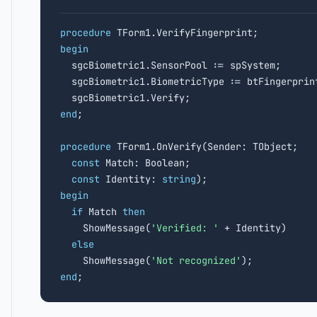
procedure
begin

  sgcBiometric1.SensorPool := spSystem;

  sgcBiometric1.BiometricType := btFingerprint
end
;

procedure
 TForm1.OnVerify(Sender: TObject;

const
 Match: Boolean;

const
 Identity: 
string
begin
if
 Match 
then
    ShowMessage(
'Verified: '
 + Identity)

else
    ShowMessage(
'Not recognized'
end
;