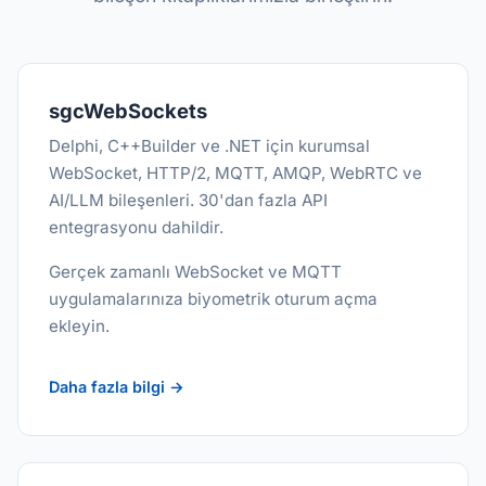
sgcWebSockets
Delphi, C++Builder ve .NET için kurumsal
WebSocket, HTTP/2, MQTT, AMQP, WebRTC ve
AI/LLM bileşenleri. 30'dan fazla API
entegrasyonu dahildir.
Gerçek zamanlı WebSocket ve MQTT
uygulamalarınıza biyometrik oturum açma
ekleyin.
Daha fazla bilgi →