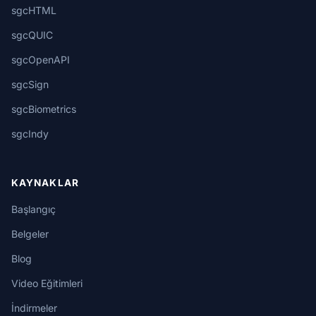
sgcHTML
sgcQUIC
sgcOpenAPI
sgcSign
sgcBiometrics
sgcIndy
KAYNAKLAR
Başlangıç
Belgeler
Blog
Video Eğitimleri
İndirmeler