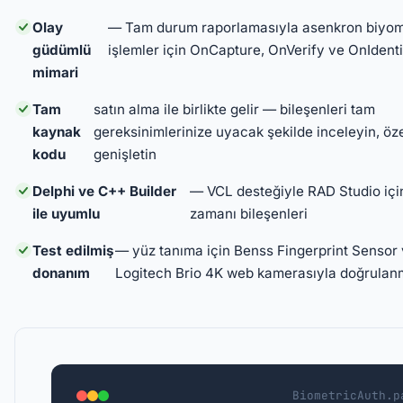
Olay
— Tam durum raporlamasıyla asenkron biyom
güdümlü
işlemler için OnCapture, OnVerify ve OnIdenti
mimari
Tam
satın alma ile birlikte gelir — bileşenleri tam
kaynak
gereksinimlerinize uyacak şekilde inceleyin, öze
kodu
genişletin
Delphi ve C++ Builder
— VCL desteğiyle RAD Studio içi
ile uyumlu
zamanı bileşenleri
Test edilmiş
— yüz tanıma için Benss Fingerprint Sensor
donanım
Logitech Brio 4K web kamerasıyla doğrulanm
BiometricAuth.p