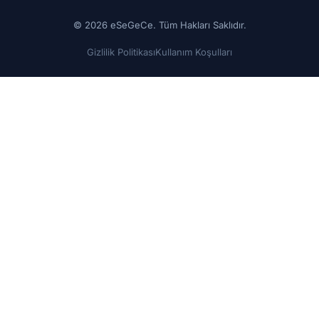
© 2026 eSeGeCe. Tüm Hakları Saklıdır.
Gizlilik Politikası
Kullanım Koşulları