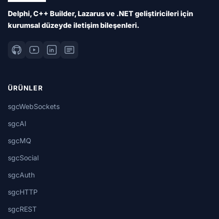
Delphi, C++ Builder, Lazarus ve .NET geliştiricileri için
kurumsal düzeyde iletişim bileşenleri.
ÜRÜNLER
sgcWebSockets
sgcAI
sgcMQ
sgcSocial
sgcAuth
sgcHTTP
sgcREST