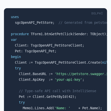
DELPHI
uses

  sgcOpenAPI_PetStore;  
// Generated from petstore
procedure
var

  Client: TsgcOpenAPI_PetStoreClient;

begin

  Client := TsgcOpenAPI_PetStoreClient.Create(
nil
);
try
    Client.BaseURL := 
'https://petstore.swagger.io
    Client.ApiKey  := 
'your-api-key'
;

// Type-safe API call with IntelliSense
    Pet := Client.GetPetById(42);

try
      Memo1.Lines.Add(
'Name: '
    + Pet.Name);
