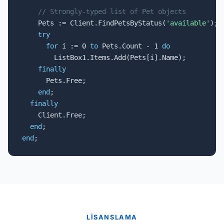
// Strongly-typed list of Pet objects
    Pets := Client.FindPetsByStatus(
'available'
);

try
for
 i := 0 
to
 Pets.Count - 1 
do
        ListBox1.Items.Add(Pets[i].Name);

finally
      Pets.Free;

end
;

finally
    Client.Free;

end
end
;
LISANSLAMA