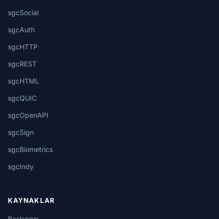
sgcSocial
sgcAuth
sgcHTTP
sgcREST
sgcHTML
sgcQUIC
sgcOpenAPI
sgcSign
sgcBiometrics
sgcIndy
KAYNAKLAR
Başlangıç