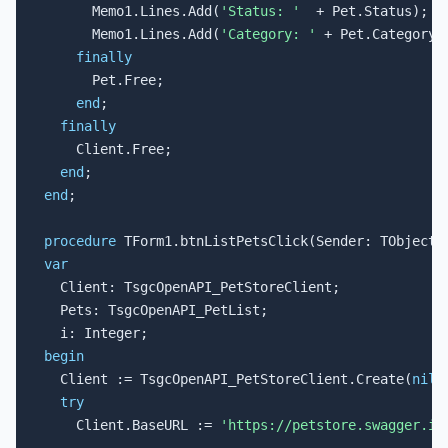
      Memo1.Lines.Add(
'Status: '
  + Pet.Status);

      Memo1.Lines.Add(
'Category: '
 + Pet.Category.N
finally
      Pet.Free;

end
;

finally
    Client.Free;

end
end
;

procedure
var

  Client: TsgcOpenAPI_PetStoreClient;

  Pets: TsgcOpenAPI_PetList;

begin

  Client := TsgcOpenAPI_PetStoreClient.Create(
nil
);
try
    Client.BaseURL := 
'https://petstore.swagger.io