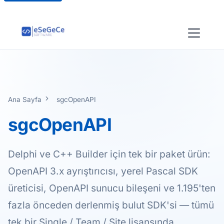
Ana Sayfa
sgcOpenAPI
sgcOpenAPI
Delphi ve C++ Builder için tek bir paket ürün:
OpenAPI 3.x ayrıştırıcısı, yerel Pascal SDK
üreticisi, OpenAPI sunucu bileşeni ve 1.195'ten
fazla önceden derlenmiş bulut SDK'si — tümü
tek bir Single / Team / Site lisansında.