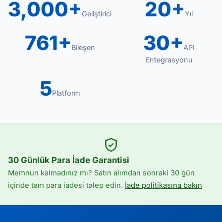
3,000+
20+
Geliştirici
Yıl
761+
30+
Bileşen
API
Entegrasyonu
5
Platform
30 Günlük Para İade Garantisi
Memnun kalmadınız mı? Satın alımdan sonraki 30 gün
içinde tam para iadesi talep edin.
İade politikasına bakın