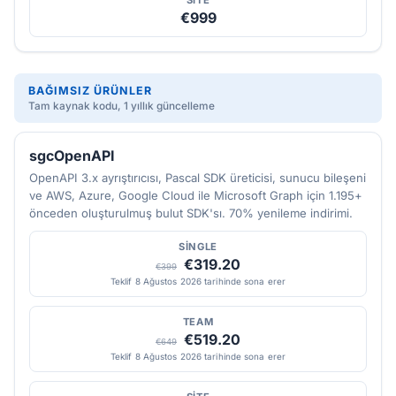
SITE
€999
BAĞIMSIZ ÜRÜNLER
Tam kaynak kodu, 1 yıllık güncelleme
sgcOpenAPI
OpenAPI 3.x ayrıştırıcısı, Pascal SDK üreticisi, sunucu bileşeni
ve AWS, Azure, Google Cloud ile Microsoft Graph için 1.195+
önceden oluşturulmuş bulut SDK'sı. 70% yenileme indirimi.
SINGLE
€319.20
€399
Teklif 8 Ağustos 2026 tarihinde sona erer
TEAM
€519.20
€649
Teklif 8 Ağustos 2026 tarihinde sona erer