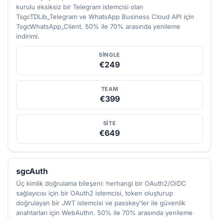
kurulu eksiksiz bir Telegram istemcisi olan
TsgcTDLib_Telegram ve WhatsApp Business Cloud API için
TsgcWhatsApp_Client. 50% ile 70% arasında yenileme
indirimi.
SINGLE
€249
TEAM
€399
SITE
€649
sgcAuth
Üç kimlik doğrulama bileşeni: herhangi bir OAuth2/OIDC
sağlayıcısı için bir OAuth2 istemcisi, token oluşturup
doğrulayan bir JWT istemcisi ve passkey'ler ile güvenlik
anahtarları için WebAuthn. 50% ile 70% arasında yenileme