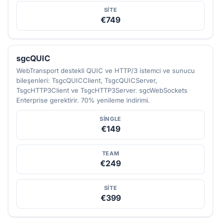
SITE
€749
sgcQUIC
WebTransport destekli QUIC ve HTTP/3 istemci ve sunucu
bileşenleri: TsgcQUICClient, TsgcQUICServer,
TsgcHTTP3Client ve TsgcHTTP3Server. sgcWebSockets
Enterprise gerektirir. 70% yenileme indirimi.
SINGLE
€149
TEAM
€249
SITE
€399