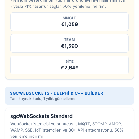
kıyasla 71% tasarruf sağlar. 70% yenileme indirimi.
SINGLE
€1,059
TEAM
€1,590
SITE
€2,649
SGCWEBSOCKETS · DELPHI & C++ BUILDER
Tam kaynak kodu, 1 yıllık güncelleme
sgcWebSockets Standard
WebSocket istemcisi ve sunucusu, MQTT, STOMP, AMQP,
WAMP, SSE, IoT istemcileri ve 30+ API entegrasyonu. 50%
yenileme indirimi.