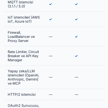
MQTT istemcisi
✓
✓
(3.1.1 / 5.0)
IoT istemcileri (AWS
✓
✓
IoT, Azure IoT)
Firewall,
LoadBalancer ve
—
✓
Proxy Server
Rate Limiter, Circuit
Breaker ve API Key
—
✓
Manager
Yapay zeka/LLM
istemcileri (OpenAI,
—
—
Anthropic, Gemini)
ve MCP
HTTP/2 istemcisi
—
—
OAuth2 Sunucusu,