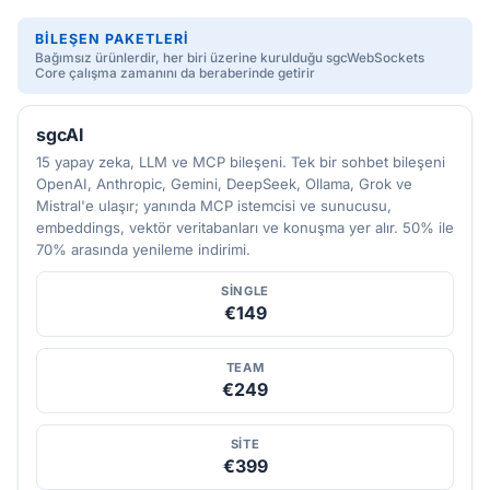
BILEŞEN PAKETLERI
Bağımsız ürünlerdir, her biri üzerine kurulduğu sgcWebSockets
Core çalışma zamanını da beraberinde getirir
sgcAI
15 yapay zeka, LLM ve MCP bileşeni. Tek bir sohbet bileşeni
OpenAI, Anthropic, Gemini, DeepSeek, Ollama, Grok ve
Mistral'e ulaşır; yanında MCP istemcisi ve sunucusu,
embeddings, vektör veritabanları ve konuşma yer alır. 50% ile
70% arasında yenileme indirimi.
SINGLE
€149
TEAM
€249
SITE
€399