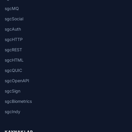
sgcMQ
sgcSocial
sgcAuth
sgcHTTP
sgcREST
sgcHTML
sgcQUIC
sgcOpenAPI
sgcSign
sgcBiometrics
sgcIndy
KAYNAKLAR