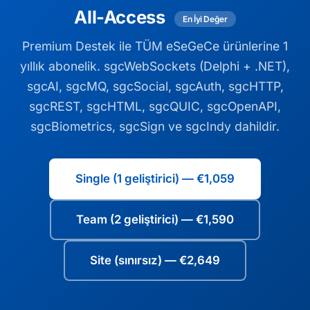
All-Access
En İyi Değer
Premium Destek ile TÜM eSeGeCe ürünlerine 1
yıllık abonelik. sgcWebSockets (Delphi + .NET),
sgcAI, sgcMQ, sgcSocial, sgcAuth, sgcHTTP,
sgcREST, sgcHTML, sgcQUIC, sgcOpenAPI,
sgcBiometrics, sgcSign ve sgcIndy dahildir.
Single (1 geliştirici) — €1,059
Team (2 geliştirici) — €1,590
Site (sınırsız) — €2,649