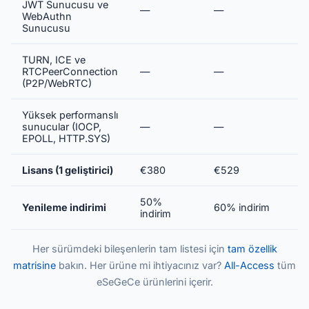
JWT Sunucusu ve
—
—
WebAuthn
Sunucusu
TURN, ICE ve
RTCPeerConnection
—
—
(P2P/WebRTC)
Yüksek performanslı
sunucular (IOCP,
—
—
EPOLL, HTTP.SYS)
Lisans (1 geliştirici)
€380
€529
50%
Yenileme indirimi
60% indirim
indirim
Her sürümdeki bileşenlerin tam listesi için
tam özellik
matrisine
bakın. Her ürüne mi ihtiyacınız var?
All-Access
tüm
eSeGeCe ürünlerini içerir.