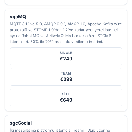
sgcMQ
MQTT 3.1.1 ve 5.0, AMQP 0.9.1, AMQP 1.0, Apache Kafka wire
protokolü ve STOMP 1.0'dan 1.2'ye kadar yedi yerel istemci,
ayrıca RabbitMQ ve ActiveMQ için broker'a özel STOMP
istemcileri. 50% ile 70% arasında yenileme indirimi.
SINGLE
€249
TEAM
€399
SITE
€649
sgcSocial
İki mesajlaşma platformu istemcisi: resmi TDLib üzerine