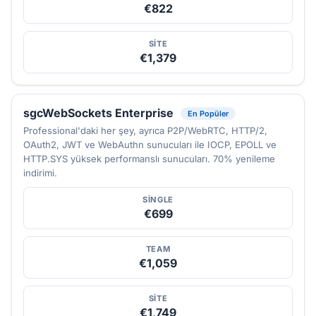
€822
SITE
€1,379
sgcWebSockets Enterprise
En Popüler
Professional'daki her şey, ayrıca P2P/WebRTC, HTTP/2,
OAuth2, JWT ve WebAuthn sunucuları ile IOCP, EPOLL ve
HTTP.SYS yüksek performanslı sunucuları. 70% yenileme
indirimi.
SINGLE
€699
TEAM
€1,059
SITE
€1,749