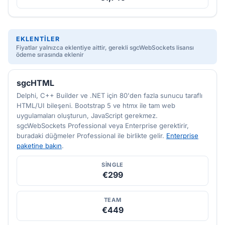
EKLENTILER
Fiyatlar yalnızca eklentiye aittir, gerekli sgcWebSockets lisansı
ödeme sırasında eklenir
sgcHTML
Delphi, C++ Builder ve .NET için 80'den fazla sunucu taraflı
HTML/UI bileşeni. Bootstrap 5 ve htmx ile tam web
uygulamaları oluşturun, JavaScript gerekmez.
sgcWebSockets Professional veya Enterprise gerektirir,
buradaki düğmeler Professional ile birlikte gelir.
Enterprise
paketine bakın
.
SINGLE
€299
TEAM
€449