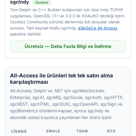
sgcIndy
Ücretsiz
Tüm Delphi ve C++ Builder kullanıcıları için özel Indy TCP/IP
uygulaması, OpenSSL 1.1.1 ve 3.0.0 ile XOAuth2 desteği içerir.
Ücretsiz Community sürümü derlenmiş ikili dosyalar olarak
sunulur. Tam kaynak kodlu sgcIndy,
eSeGeCe All-Access
paketine dahildir.
Ücretsiz — Daha Fazla Bilgi ve İndirme
All-Access ile ürünleri tek tek satın alma
karşılaştırması
All-Access; Delphi ve .NET için sgcWebSockets
Enterprise, sgcAI, sgcMQ, sgcSocial, sgcAuth, sgcHTTP,
sgcREST, sgcHTML, sgcQUIC, sgcOpenAPI, sgcSign ve
sgcBiometrics ürünlerini kapsar, ayrıca sgcIndy ile
abonelik süresi boyunca yayınlanan her ürünü içerir.
LISANS
SINGLE
TEAM
SITE