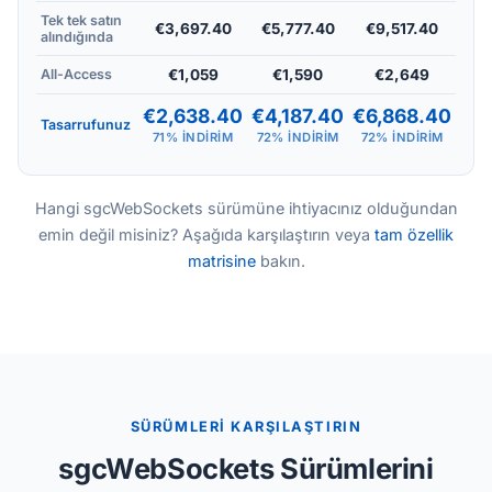
Tek tek satın
€3,697.40
€5,777.40
€9,517.40
alındığında
All-Access
€1,059
€1,590
€2,649
€2,638.40
€4,187.40
€6,868.40
Tasarrufunuz
71% INDIRIM
72% INDIRIM
72% INDIRIM
Hangi sgcWebSockets sürümüne ihtiyacınız olduğundan
emin değil misiniz? Aşağıda karşılaştırın veya
tam özellik
matrisine
bakın.
SÜRÜMLERİ KARŞILAŞTIRIN
sgcWebSockets Sürümlerini