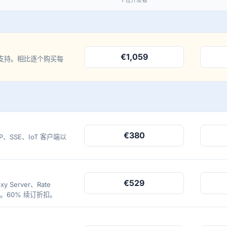
1 位开发者
€1,059
含高级支持。相比逐个购买每
€380
P、SSE、IoT 客户端以
€529
y Server、Rate
l TLS。60% 续订折扣。