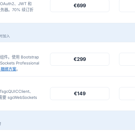
，OAuth2、JWT 和
€699
能服务器。70% 续订折
账时加入
I 组件。使用 Bootstrap
€299
kets Professional
se 捆绑方案
。
gcQUICClient、
€149
。需要 sgcWebSockets
时