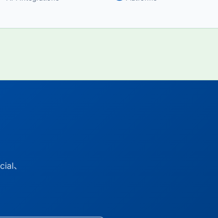
cial、
、