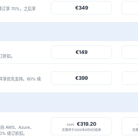
€349
内续订享 70%，之后享
€149
订折扣。
€399
，并享优先支持。60% 续
€319.20
€399
向 AWS、Azure、
优惠将于2026年8月8日结束
优惠
DK。70% 续订折扣。