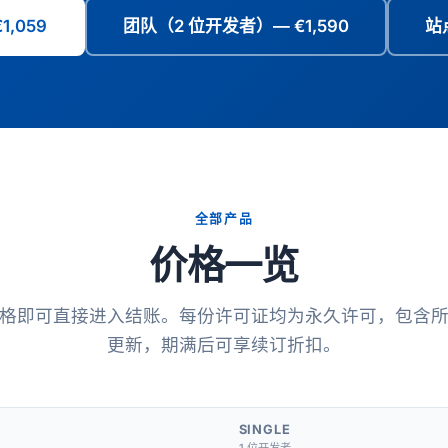
,059
团队（2 位开发者）— €1,590
站
全部产品
价格一览
格即可直接进入结账。每份许可证均为永久许可，包含
更新，期满后可享续订折扣。
SINGLE