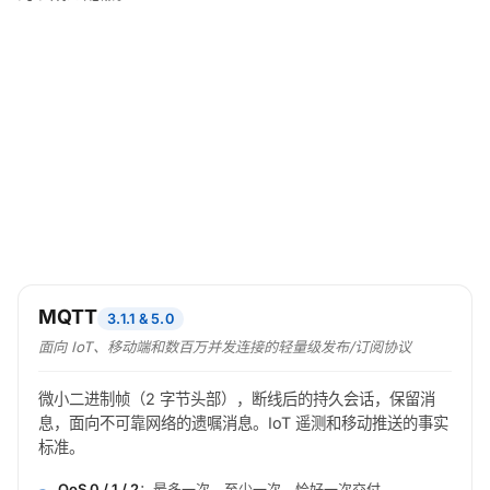
MQTT
3.1.1 & 5.0
面向 IoT、移动端和数百万并发连接的轻量级发布/订阅协议
微小二进制帧（2 字节头部），断线后的持久会话，保留消
息，面向不可靠网络的遗嘱消息。IoT 遥测和移动推送的事实
标准。
QoS 0 / 1 / 2
：最多一次、至少一次、恰好一次交付