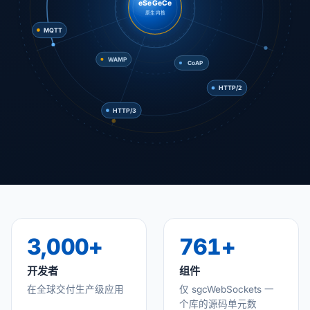
eSeGeCe
WebRTC
MQTT
WebSocket
原生内核
CoAP
WAMP
HTTP/3
HTTP/2
3,000+
761+
开发者
组件
在全球交付生产级应用
仅 sgcWebSockets 一
个库的源码单元数