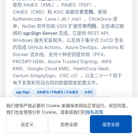
使用 XAdES（XML）、PAdES（PDF）、
CAdES（CMS）和 ASiC 容器签署
文档
。使用
Authenticode（.exe / .dll / .msi）、ClickOnce 清
单、NuGet 软件包和 VSIX 扩展签署
代码
，全部通过捆
绑的
sgcSign Server
完成。它提供 REST API、
Windows 服务安装程序，以及用于集中式 CI/CD 签名
的现成 GitHub Actions、Azure DevOps、Jenkins 和
Docker 流水线。支持十种密钥提供商（PFX、
PKCS#11 HSM、Azure Trusted Signing、AWS
KMS、Google Cloud KMS、HashiCorp Vault、
Certum SimplySign、CSC v2），以及二十一个用于
电子发票和劳动合同的欧盟国家配置文件。
sgcSign
XAdES / PAdES / CAdES
ASiC
Authenticode
ClickOnce
NuGet
HSM / KMS
我们使用严格必要的 Cookie 来确保本网站正常运行。经您同意，
Server + REST API
我们也会使用分析 Cookie。请查阅我们的
隐私政策
.
自定义
拒绝全部
接受全部