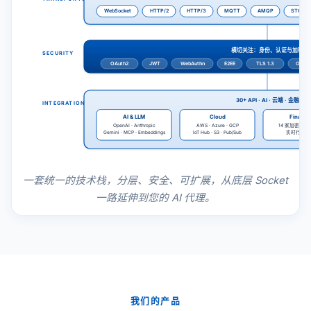
WebSocket
HTTP/2
HTTP/3
MQTT
AMQP
STOMP
横切关注：身份、认证与加密
SECURITY
OAuth2
JWT
WebAuthn
E2EE
TLS 1.3
OpenS
30+ API · AI · 云端 · 金融
INTEGRATIONS
AI & LLM
Cloud
Financ
14 家加密货币
OpenAI · Anthropic
AWS · Azure · GCP
实时行情报
Gemini · MCP · Embeddings
IoT Hub · S3 · Pub/Sub
一套统一的技术栈，分层、安全、可扩展，从底层 Socket
一路延伸到您的 AI 代理。
我们的产品