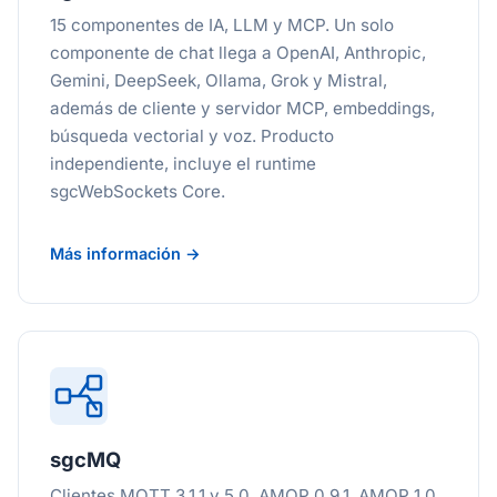
15 componentes de IA, LLM y MCP. Un solo
componente de chat llega a OpenAI, Anthropic,
Gemini, DeepSeek, Ollama, Grok y Mistral,
además de cliente y servidor MCP, embeddings,
búsqueda vectorial y voz. Producto
independiente, incluye el runtime
sgcWebSockets Core.
Más información →
sgcMQ
Clientes MQTT 3.1.1 y 5.0, AMQP 0.9.1, AMQP 1.0,