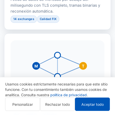
milisegundo con TLS completo, tramas binarias y
reconexión automática.
14 exchanges
Calidad FIX
M
T
Usamos cookies estrictamente necesarias para que este sitio
funcione. Con tu consentimiento también usamos cookies de
Agentes de IA (MCP)
analítica. Consulta nuestra
política de privacidad
.
Conecta ChatGPT y Claude a tus propias
Personalizar
Rechazar todo
Aceptar todo
herramientas mediante el Model Context Protocol.
MCP
OpenAI
Anthropic