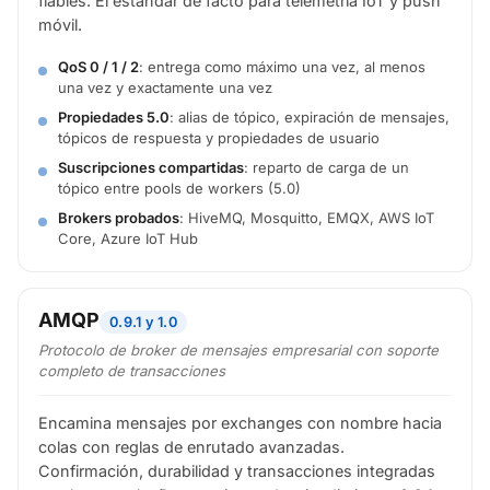
fiables. El estándar de facto para telemetría IoT y push
móvil.
QoS 0 / 1 / 2
: entrega como máximo una vez, al menos
una vez y exactamente una vez
Propiedades 5.0
: alias de tópico, expiración de mensajes,
tópicos de respuesta y propiedades de usuario
Suscripciones compartidas
: reparto de carga de un
tópico entre pools de workers (5.0)
Brokers probados
: HiveMQ, Mosquitto, EMQX, AWS IoT
Core, Azure IoT Hub
AMQP
0.9.1 y 1.0
Protocolo de broker de mensajes empresarial con soporte
completo de transacciones
Encamina mensajes por exchanges con nombre hacia
colas con reglas de enrutado avanzadas.
Confirmación, durabilidad y transacciones integradas