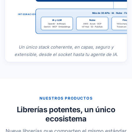
Más de 30 APIs · IA · Nube · Finan
INTEGRACIONES
IA y LLM
Nube
Finanza
OpenAI · Anthropic
AWS · Azure · GCP
14 Exchanges de
Gemini · MCP · Embeddings
IoT Hub · S3 · Pub/Sub
Tickers en Tiem
Un único stack coherente, en capas, seguro y
extensible, desde el socket hasta tu agente de IA.
NUESTROS PRODUCTOS
Librerías potentes, un único
ecosistema
Nueve librerías que comparten el mismo estándar