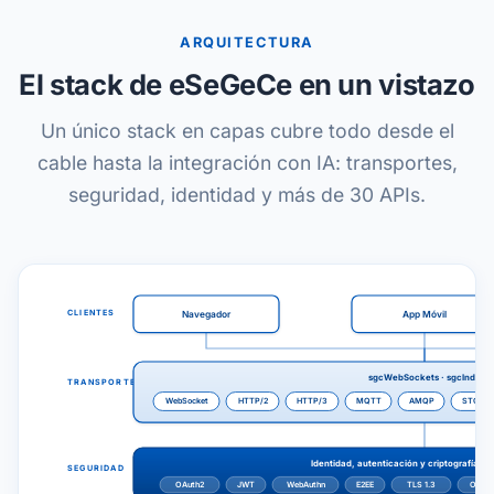
ARQUITECTURA
El stack de eSeGeCe en un vistazo
Un único stack en capas cubre todo desde el
cable hasta la integración con IA: transportes,
seguridad, identidad y más de 30 APIs.
CLIENTES
Navegador
App Móvil
sgcWebSockets · sgcIndy
TRANSPORTES
WebSocket
HTTP/2
HTTP/3
MQTT
AMQP
STOMP
Identidad, autenticación y criptografía tr
SEGURIDAD
OAuth2
JWT
WebAuthn
E2EE
TLS 1.3
OpenS