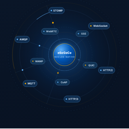
STOMP
SSE
AMQP
WebSocket
WebRTC
eSeGeCe
NÚCLEO NATIVO
QUIC
WAMP
MQTT
HTTP/2
CoAP
HTTP/3