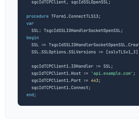

  sgcIdTCPClient, sgcIdSSLOpenSSL;

procedure
var
begin

  SSL := TsgcIdSSLIOHandlerSocketOpenSSL.Crea
  SSL.SSLOptions.SSLVersions := [sslvTLSv1_3];
  sgcIdTCPClient1.IOHandler := SSL;

  sgcIdTCPClient1.Host := 
'api.example.com'
;

  sgcIdTCPClient1.Port := 
443
;

end
;