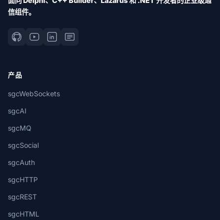
面向 Delphi、C++ Builder、Lazarus 和 .NET 开发者的企业级通
信组件。
产品
sgcWebSockets
sgcAI
sgcMQ
sgcSocial
sgcAuth
sgcHTTP
sgcREST
sgcHTML