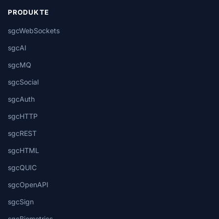
PRODUKTE
sgcWebSockets
sgcAI
sgcMQ
sgcSocial
sgcAuth
sgcHTTP
sgcREST
sgcHTML
sgcQUIC
sgcOpenAPI
sgcSign
sgcBiometrics