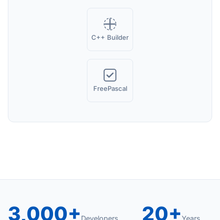
C++ Builder
FreePascal
3,000+
20+
Developers
Years