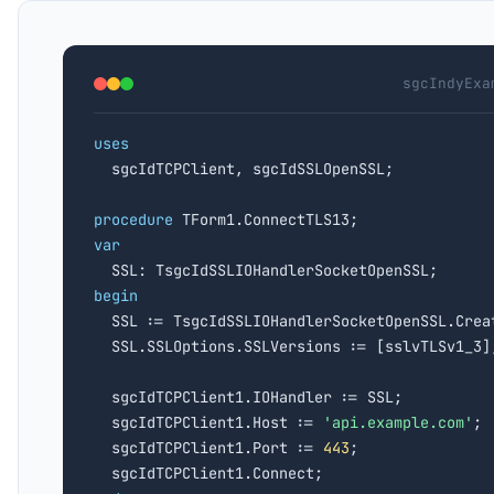
sgcIndyExa
uses

  sgcIdTCPClient, sgcIdSSLOpenSSL;

procedure
var
begin

  SSL := TsgcIdSSLIOHandlerSocketOpenSSL.Crea
  SSL.SSLOptions.SSLVersions := [sslvTLSv1_3];
  sgcIdTCPClient1.IOHandler := SSL;

  sgcIdTCPClient1.Host := 
'api.example.com'
;

  sgcIdTCPClient1.Port := 
443
;
