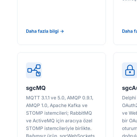
Daha fazla bilgi →
Daha fa
sgcMQ
sgcA
MQTT 3.1.1 ve 5.0, AMQP 0.9.1,
Delphi
AMQP 1.0, Apache Kafka ve
OAuth2
STOMP istemcileri; RabbitMQ
ve Web
ve ActiveMQ için aracıya özel
bir OA
STOMP istemcileriyle birlikte.
oturum
Bağımsız ürün, sgcWebSockets
doğrul