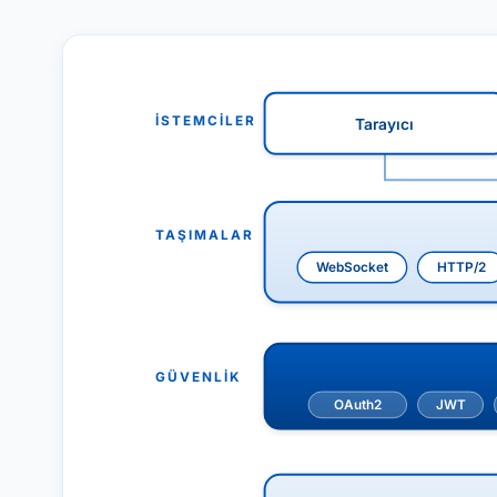
İSTEMCİLER
Tarayıcı
TAŞIMALAR
WebSocket
HTTP/2
GÜVENLİK
OAuth2
JWT