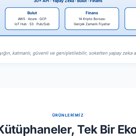
30+ API · Yapay Zeka · Bulut · Finans
Bulut
Finans
AWS · Azure · GCP
14 Kripto Borsası
IoT Hub · S3 · Pub/Sub
Gerçek Zamanlı Fiyatlar
 yığın, katmanlı, güvenli ve genişletilebilir, soketten yapay zeka 
ÜRÜNLERİMİZ
Kütüphaneler, Tek Bir Ek