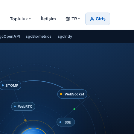
Topluluk
İletişim
TR
Giriş
gcOpenAPI
sgcBiometrics
sgcIndy
STOMP
WebSocket
WebRTC
SSE