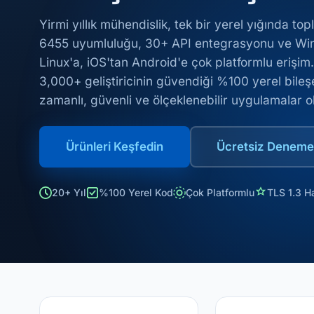
Yirmi yıllık mühendislik, tek bir yerel yığında t
6455 uyumluluğu, 30+ API entegrasyonu ve Wi
Linux'a, iOS'tan Android'e çok platformlu erişi
3,000+ geliştiricinin güvendiği %100 yerel bileş
zamanlı, güvenli ve ölçeklenebilir uygulamalar o
Ürünleri Keşfedin
Ücretsiz Denemey
20+ Yıl
%100 Yerel Kod
Çok Platformlu
TLS 1.3 H