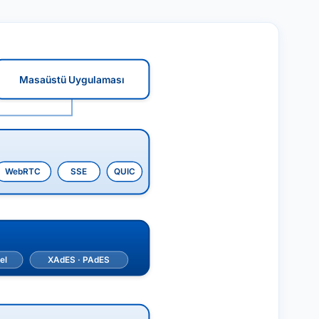
Masaüstü Uygulaması
WebRTC
SSE
QUIC
el
XAdES · PAdES