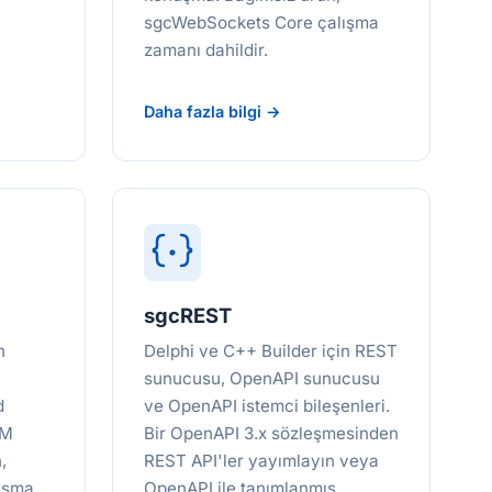
sgcWebSockets Core çalışma
zamanı dahildir.
Daha fazla bilgi →
sgcREST
n
Delphi ve C++ Builder için REST
sunucusu, OpenAPI sunucusu
d
ve OpenAPI istemci bileşenleri.
CM
Bir OpenAPI 3.x sözleşmesinden
,
REST API'ler yayımlayın veya
ışma
OpenAPI ile tanımlanmış