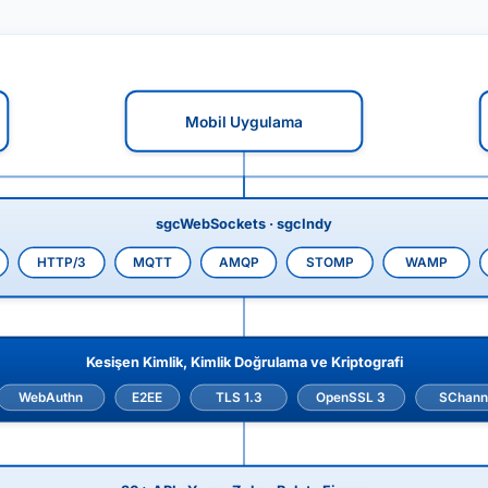
Mobil Uygulama
sgcWebSockets · sgcIndy
HTTP/3
MQTT
AMQP
STOMP
WAMP
Kesişen Kimlik, Kimlik Doğrulama ve Kriptografi
WebAuthn
E2EE
TLS 1.3
OpenSSL 3
SChann