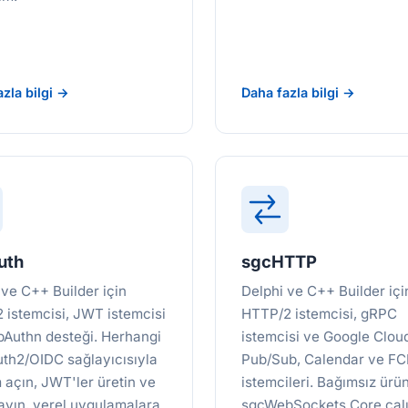
zla bilgi →
Daha fazla bilgi →
uth
sgcHTTP
 ve C++ Builder için
Delphi ve C++ Builder içi
 istemcisi, JWT istemcisi
HTTP/2 istemcisi, gRPC
Authn desteği. Herhangi
istemcisi ve Google Clou
uth2/OIDC sağlayıcısıyla
Pub/Sub, Calendar ve F
 açın, JWT'ler üretin ve
istemcileri. Bağımsız ürün
ayın, yerel uygulamalara
sgcWebSockets Core çal