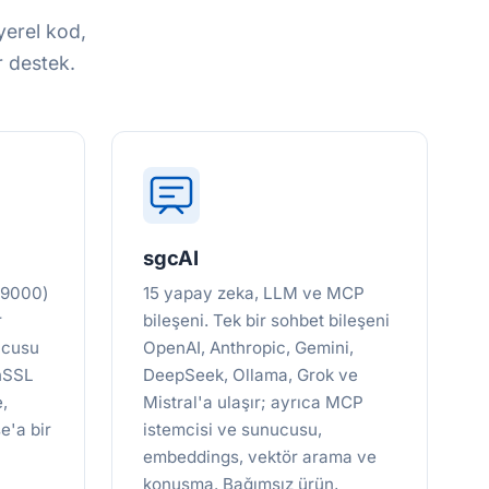
yerel kod,
r destek.
sgcAI
 9000)
15 yapay zeka, LLM ve MCP
r
bileşeni. Tek bir sohbet bileşeni
ucusu
OpenAI, Anthropic, Gemini,
enSSL
DeepSeek, Ollama, Grok ve
,
Mistral'a ulaşır; ayrıca MCP
e'a bir
istemcisi ve sunucusu,
embeddings, vektör arama ve
konuşma. Bağımsız ürün,