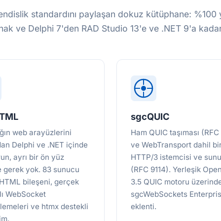
ndislik standardını paylaşan dokuz kütüphane: %100 
ak ve Delphi 7'den RAD Studio 13'e ve .NET 9'a kada
HTML
sgcQUIC
ğın web arayüzlerini
Ham QUIC taşıması (RFC
an Delphi ve .NET içinde
ve WebTransport dahil bi
un, ayrı bir ön yüz
HTTP/3 istemcisi ve sun
e gerek yok. 83 sunucu
(RFC 9114). Yerleşik Op
ı HTML bileşeni, gerçek
3.5 QUIC motoru üzerinde
lı WebSocket
sgcWebSockets Enterpris
lemeleri ve htmx destekli
eklenti.
im.