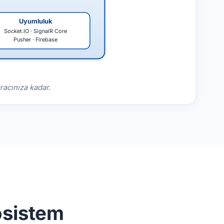
Uyumluluk
Socket.IO · SignalR Core
Pusher · Firebase
aracınıza kadar.
osistem