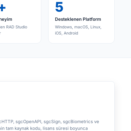
+
5
eneyim
Desteklenen Platform
den RAD Studio
Windows, macOS, Linux,
r
iOS, Android
gcHTTP, sgcOpenAPI, sgcSign, sgcBiometrics ve
nin tam kaynak kodu, lisans süresi boyunca