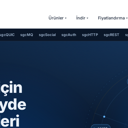
Ürünler
İndir
Fiyatlandırma
sgcQUIC
sgcMQ
sgcSocial
sgcAuth
sgcHTTP
sgcREST
s
için
eyde
eri
AMQP