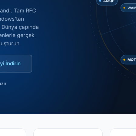
oplandı. Tam RFC
ndows'tan
WA
m. Dünya çapında
enlerle gerçek
luşturun.
MQTT
i İndirin
azır