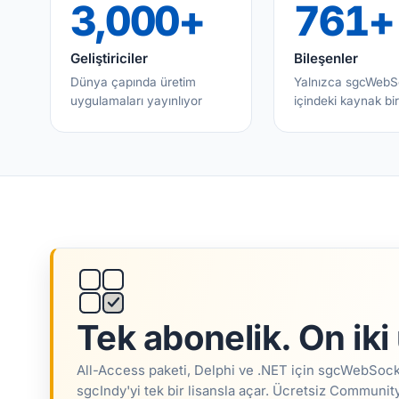
3,000+
761+
Geliştiriciler
Bileşenler
Dünya çapında üretim
Yalnızca sgcWebS
uygulamaları yayınlıyor
içindeki kaynak bir
Tek abonelik. On iki ü
All-Access paketi, Delphi ve .NET için sgcWebSo
sgcIndy'yi tek bir lisansla açar. Ücretsiz Commun