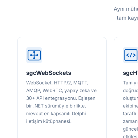
Aynı mühe
tam kayn
sgcWebSockets
sgc
WebSocket, HTTP/2, MQTT,
Tam yı
AMQP, WebRTC, yapay zeka ve
doğrud
30+ API entegrasyonu. Eşleşen
oluştur
bir .NET sürümüyle birlikte,
ekibin
mevcut en kapsamlı Delphi
tarafl
iletişim kütüphanesi.
zaman
güncel
etkileş