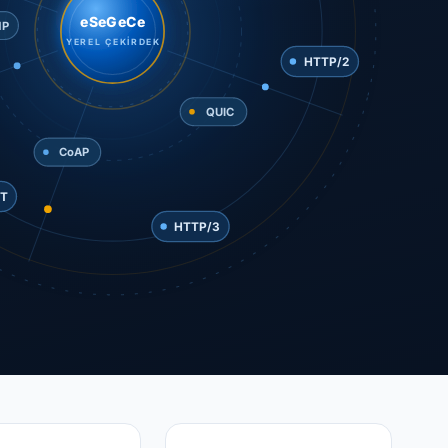
eSeGeCe
YEREL ÇEKİRDEK
MP
QUIC
HTTP/2
CoAP
HTTP/3