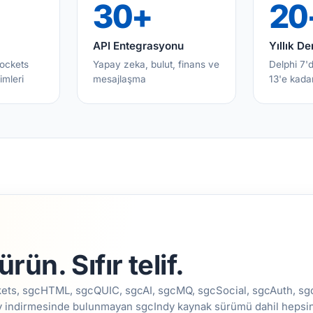
30+
20
API Entegrasyonu
Yıllık D
ockets
Yapay zeka, bulut, finans ve
Delphi 7'
imleri
mesajlaşma
13'e kada
rün. Sıfır telif.
ckets, sgcHTML, sgcQUIC, sgcAI, sgcMQ, sgcSocial, sgcAuth, s
ity indirmesinde bulunmayan sgcIndy kaynak sürümü dahil hepsi