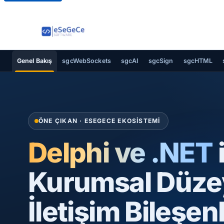
Genel Bakış
sgcWebSockets
sgcAI
sgcSign
sgcHTML
ÖNE ÇIKAN · ESEGECE EKOSISTEMI
Delphi ve .NET
Kurumsal Düz
İletişim Bileşenl