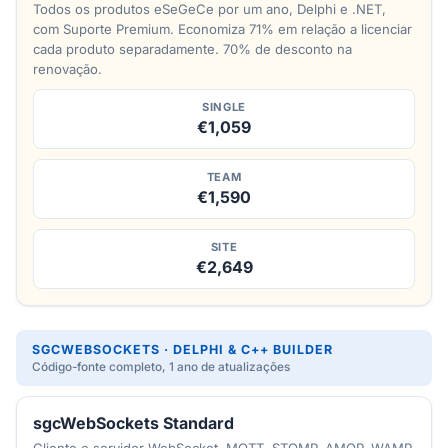
Todos os produtos eSeGeCe por um ano, Delphi e .NET,
com Suporte Premium. Economiza 71% em relação a licenciar
cada produto separadamente. 70% de desconto na
renovação.
SINGLE
€1,059
TEAM
€1,590
SITE
€2,649
SGCWEBSOCKETS · DELPHI & C++ BUILDER
Código-fonte completo, 1 ano de atualizações
sgcWebSockets Standard
Cliente e servidor WebSocket, MQTT, STOMP, AMQP, WAMP,