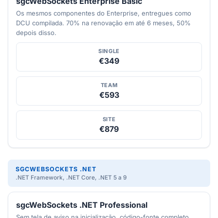
sgcWebSockets Enterprise Basic
Os mesmos componentes do Enterprise, entregues como
DCU compilada. 70% na renovação em até 6 meses, 50%
depois disso.
SINGLE
€349
TEAM
€593
SITE
€879
SGCWEBSOCKETS .NET
.NET Framework, .NET Core, .NET 5 a 9
sgcWebSockets .NET Professional
Sem tela de aviso na inicialização, código-fonte completo,