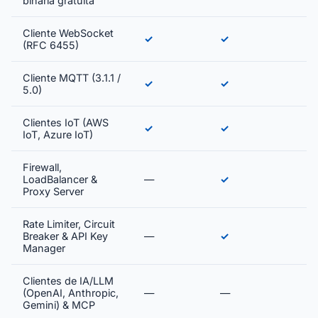
binária gratuita
Cliente WebSocket
✓
✓
(RFC 6455)
Cliente MQTT (3.1.1 /
✓
✓
5.0)
Clientes IoT (AWS
✓
✓
IoT, Azure IoT)
Firewall,
LoadBalancer &
—
✓
Proxy Server
Rate Limiter, Circuit
Breaker & API Key
—
✓
Manager
Clientes de IA/LLM
(OpenAI, Anthropic,
—
—
Gemini) & MCP