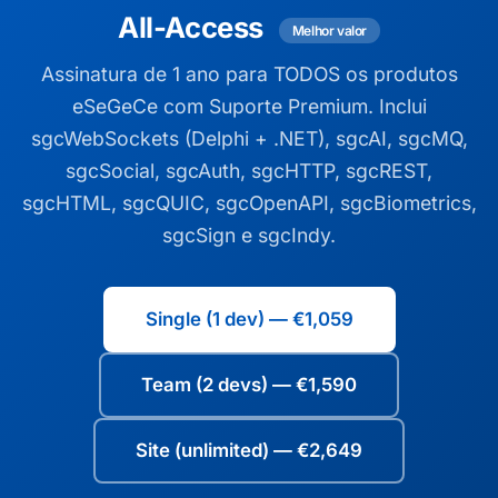
All-Access
Melhor valor
Assinatura de 1 ano para TODOS os produtos
eSeGeCe com Suporte Premium. Inclui
sgcWebSockets (Delphi + .NET), sgcAI, sgcMQ,
sgcSocial, sgcAuth, sgcHTTP, sgcREST,
sgcHTML, sgcQUIC, sgcOpenAPI, sgcBiometrics,
sgcSign e sgcIndy.
Single (1 dev) — €1,059
Team (2 devs) — €1,590
Site (unlimited) — €2,649