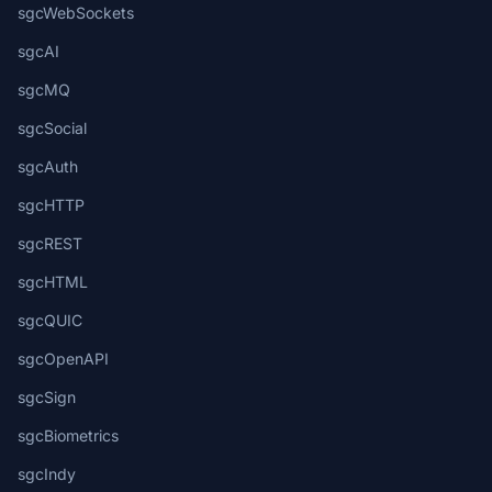
sgcWebSockets
sgcAI
sgcMQ
sgcSocial
sgcAuth
sgcHTTP
sgcREST
sgcHTML
sgcQUIC
sgcOpenAPI
sgcSign
sgcBiometrics
sgcIndy