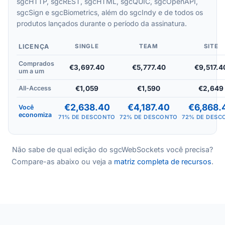
sgcHTTP, sgcREST, sgcHTML, sgcQUIC, sgcOpenAPI,
sgcSign e sgcBiometrics, além do sgcIndy e de todos os
produtos lançados durante o período da assinatura.
LICENÇA
SINGLE
TEAM
SITE
Comprados
€3,697.40
€5,777.40
€9,517.4
um a um
All-Access
€1,059
€1,590
€2,649
€2,638.40
€4,187.40
€6,868.
Você
economiza
71% DE DESCONTO
72% DE DESCONTO
72% DE DESC
Não sabe de qual edição do sgcWebSockets você precisa?
Compare-as abaixo ou veja a
matriz completa de recursos
.