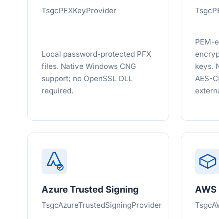
TsgcPFXKeyProvider
TsgcP
PEM-en
Local password-protected PFX
encryp
files. Native Windows CNG
keys. 
support; no OpenSSL DLL
AES-C
required.
externa
Azure Trusted Signing
AWS
TsgcAzureTrustedSigningProvider
TsgcA