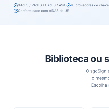
XAdES / PAdES / CAdES / ASiC
10 provedores de chave
Conformidade com eIDAS da UE
Biblioteca ou
O sgcSign 
o mesmo 
Escolha 