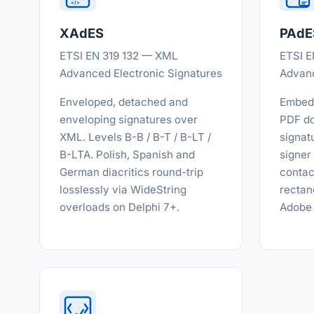
</>
XAdES
PAdE
ETSI EN 319 132 — XML
ETSI E
Advanced Electronic Signatures
Advanc
Enveloped, detached and
Embed 
enveloping signatures over
PDF do
XML. Levels B-B / B-T / B-LT /
signat
B-LTA. Polish, Spanish and
signer
German diacritics round-trip
contac
losslessly via WideString
rectan
overloads on Delphi 7+.
Adobe 