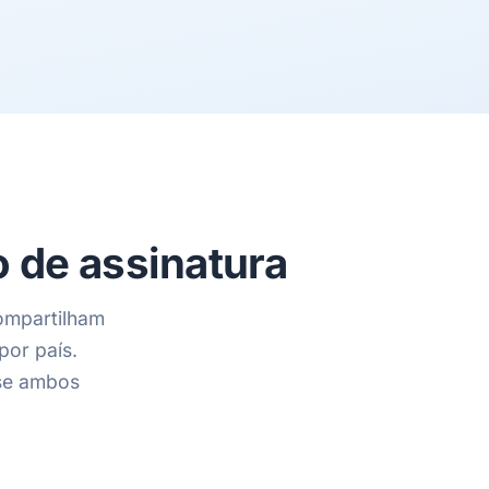
 de assinatura
ompartilham
por país.
use ambos