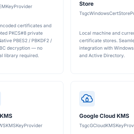
Store
EMKeyProvider
TsgcWindowsCertStorePr
coded certificates and
ted PKCS#8 private
Local machine and curre
Native PBES2 / PBKDF2 /
certificate stores. Seaml
BC decryption — no
integration with Windows
l library required.
and Active Directory.
 KMS
Google Cloud KMS
WSKMSKeyProvider
TsgcGCloudKMSKeyProv