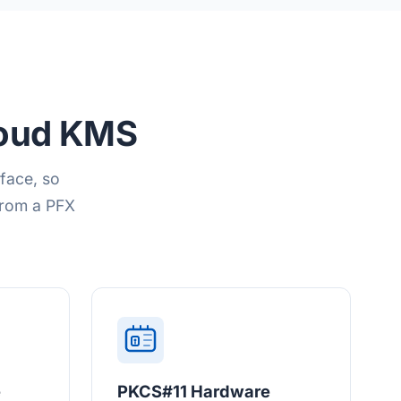
loud KMS
face, so
from a PFX
e
PKCS#11 Hardware