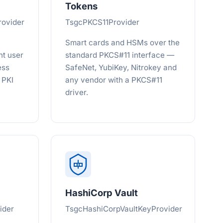
Tokens
ovider
TsgcPKCS11Provider
Smart cards and HSMs over the
nt user
standard PKCS#11 interface —
ess
SafeNet, YubiKey, Nitrokey and
 PKI
any vendor with a PKCS#11
driver.
HashiCorp Vault
ider
TsgcHashiCorpVaultKeyProvider