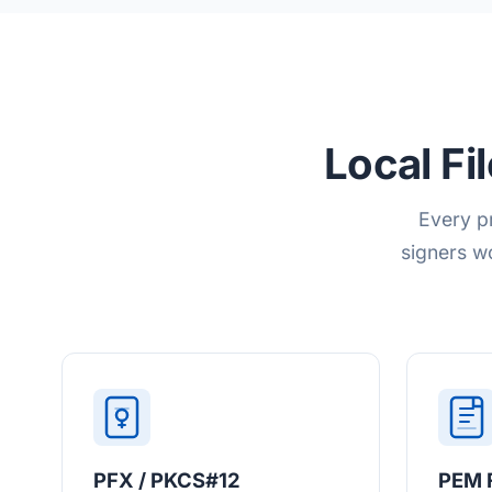
Local F
Every p
signers w
PFX / PKCS#12
PEM F