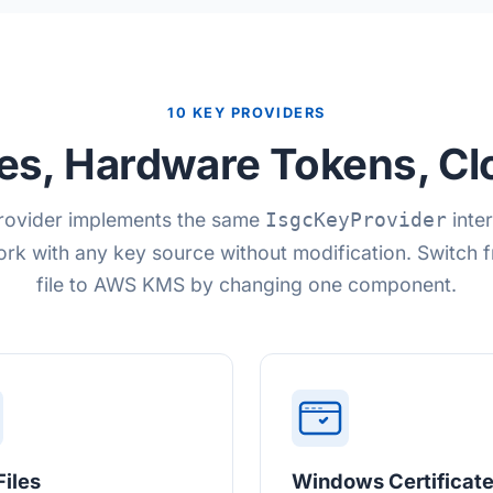
10 KEY PROVIDERS
iles, Hardware Tokens, C
rovider implements the same
inter
IsgcKeyProvider
ork with any key source without modification. Switch 
file to AWS KMS by changing one component.
iles
Windows Certificat