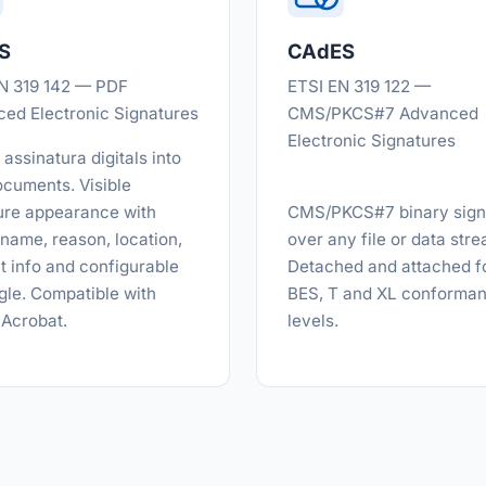
S
CAdES
N 319 142 — PDF
ETSI EN 319 122 —
ed Electronic Signatures
CMS/PKCS#7 Advanced
Electronic Signatures
assinatura digitals into
cuments. Visible
ure appearance with
CMS/PKCS#7 binary sign
 name, reason, location,
over any file or data stre
t info and configurable
Detached and attached f
gle. Compatible with
BES, T and XL conforma
Acrobat.
levels.