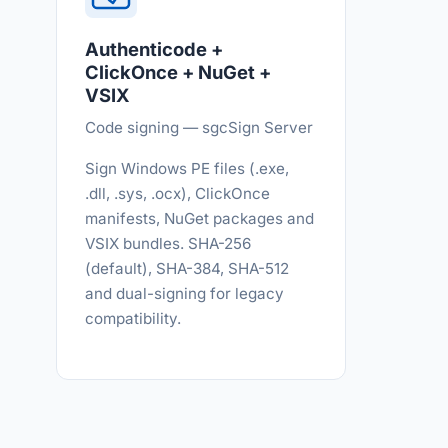
Authenticode +
ClickOnce + NuGet +
VSIX
Code signing — sgcSign Server
Sign Windows PE files (.exe,
.dll, .sys, .ocx), ClickOnce
manifests, NuGet packages and
VSIX bundles. SHA-256
(default), SHA-384, SHA-512
and dual-signing for legacy
compatibility.