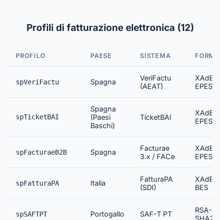
Profili di fatturazione elettronica (12)
PROFILO
PAESE
SISTEMA
FORMA
VeriFactu
XAdES
Spagna
spVeriFactu
(AEAT)
EPES
Spagna
XAdES
spTicketBAI
(Paesi
TicketBAI
EPES
Baschi)
Facturae
XAdES
Spagna
spFacturaeB2B
3.x / FACe
EPES
FatturaPA
XAdES
Italia
spFatturaPA
(SDI)
BES
RSA-
Portogallo
SAF-T PT
spSAFTPT
SHA25