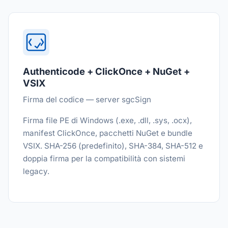
Authenticode + ClickOnce + NuGet +
VSIX
Firma del codice — server sgcSign
Firma file PE di Windows (.exe, .dll, .sys, .ocx),
manifest ClickOnce, pacchetti NuGet e bundle
VSIX. SHA-256 (predefinito), SHA-384, SHA-512 e
doppia firma per la compatibilità con sistemi
legacy.