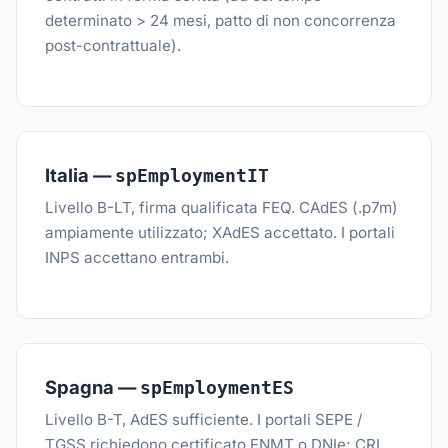
determinato > 24 mesi, patto di non concorrenza
post-contrattuale).
Italia —
spEmploymentIT
Livello B-LT, firma qualificata FEQ. CAdES (.p7m)
ampiamente utilizzato; XAdES accettato. I portali
INPS accettano entrambi.
Spagna —
spEmploymentES
Livello B-T, AdES sufficiente. I portali SEPE /
TGSS richiedono certificato FNMT o DNIe; CRL