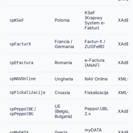
KSeF
(Krajowy
Polonia
XAdES
spKSeF
System e-
Faktur)
Francia /
Factur-X /
XAdES
spFacturX
Germania
ZUGFeRD
e-Factura
Romania
XAdES
spEFactura
(ANAF)
spNAVOnline
Ungheria
NAV Online
XML-DS
spFiskalizacija
Croazia
Fiskalizacija
XML-DS
UE
Peppol UBL
/
spPeppolBE
(Belgio,
XAdES
2.x
spPeppolBG
Bulgaria)
myDATA
Grecia
XAdES
spMyDATA