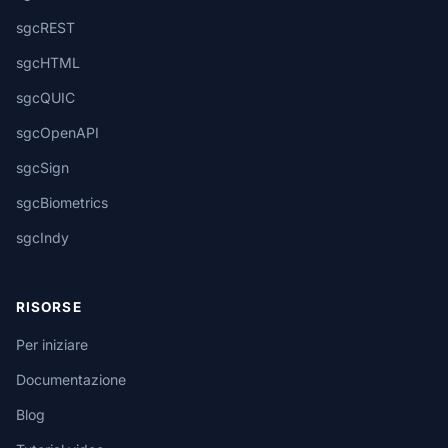
sgcREST
sgcHTML
sgcQUIC
sgcOpenAPI
sgcSign
sgcBiometrics
sgcIndy
RISORSE
Per iniziare
Documentazione
Blog