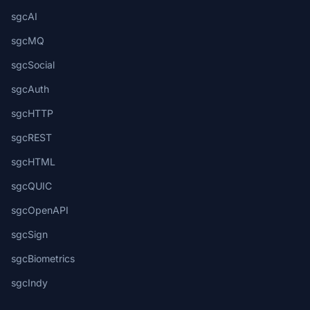
sgcAI
sgcMQ
sgcSocial
sgcAuth
sgcHTTP
sgcREST
sgcHTML
sgcQUIC
sgcOpenAPI
sgcSign
sgcBiometrics
sgcIndy