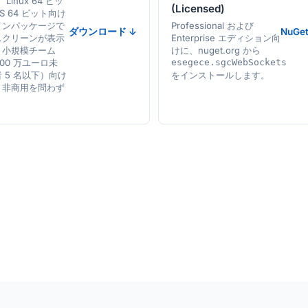
、Linux 64 ビッ
(Licensed)
S 64 ビット向け
インパッケージで
Professional および
ダウンロード ↓
NuGe
スクリーンが表示
Enterprise エディション向
。小規模チーム
けに、nuget.org から
100 万ユーロ未
esegece.sgcWebSockets
 5 名以下）向け
をインストールします。
・非商用を問わず
。