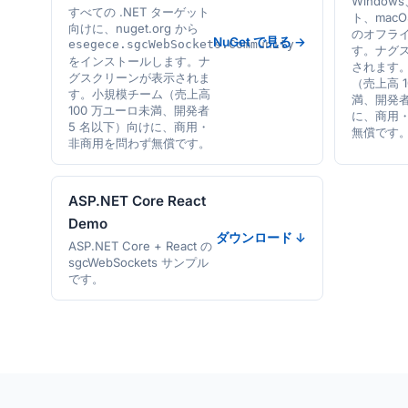
Windows
すべての .NET ターゲット
ト、macO
向けに、nuget.org から
のオフラ
NuGet で見る →
esegece.sgcWebSockets.Community
す。ナグ
をインストールします。ナ
されます
グスクリーンが表示されま
（売上高 
す。小規模チーム（売上高
満、開発者
100 万ユーロ未満、開発者
に、商用
5 名以下）向けに、商用・
無償です
非商用を問わず無償です。
ASP.NET Core React
Demo
ダウンロード ↓
ASP.NET Core + React の
sgcWebSockets サンプル
です。