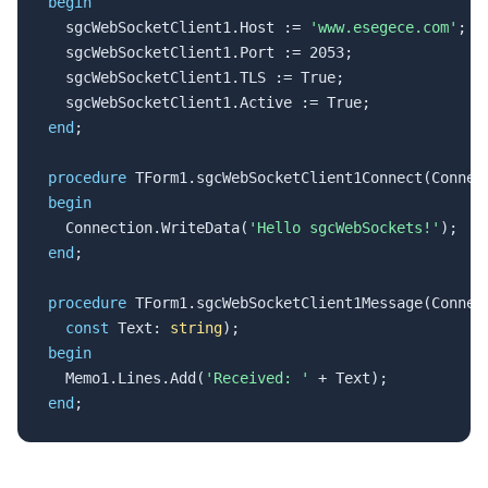
begin

  sgcWebSocketClient1.Host := 
'www.esegece.com'
;

  sgcWebSocketClient1.Port := 2053;

  sgcWebSocketClient1.TLS := True;

end
;

procedure
begin

  Connection.WriteData(
'Hello sgcWebSockets!'
end
;

procedure
 TForm1.sgcWebSocketClient1Message(Connect
const
 Text: 
string
begin

  Memo1.Lines.Add(
'Received: '
end
;