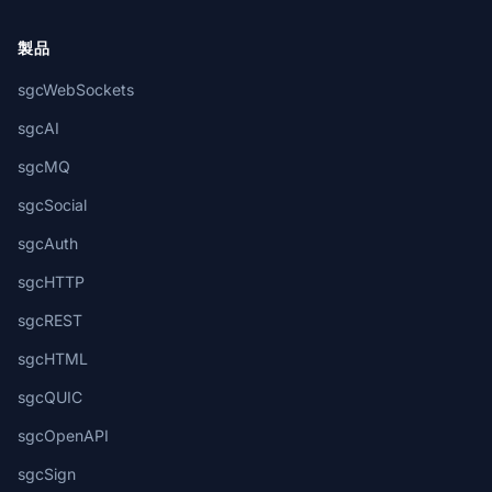
製品
sgcWebSockets
sgcAI
sgcMQ
sgcSocial
sgcAuth
sgcHTTP
sgcREST
sgcHTML
sgcQUIC
sgcOpenAPI
sgcSign