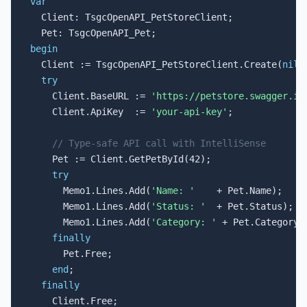
var

  Client: TsgcOpenAPI_PetStoreClient;

begin

  Client := TsgcOpenAPI_PetStoreClient.Create(
nil
);
try
    Client.BaseURL := 
'https://petstore.swagger.io
    Client.ApiKey  := 
'your-api-key'
;

// Type-safe API call with IntelliSense
    Pet := Client.GetPetById(42);

try
      Memo1.Lines.Add(
'Name: '
    + Pet.Name);

      Memo1.Lines.Add(
'Status: '
  + Pet.Status);

      Memo1.Lines.Add(
'Category: '
 + Pet.Category.N
finally
      Pet.Free;

end
;

finally
    Client.Free;
