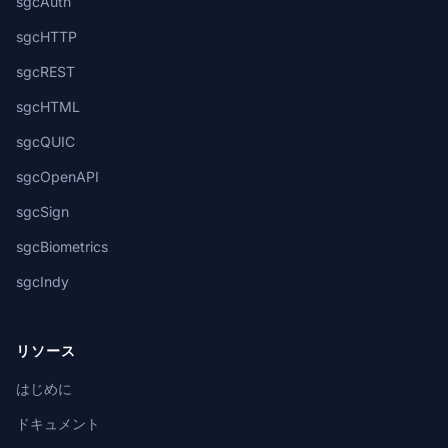
sgcAuth
sgcHTTP
sgcREST
sgcHTML
sgcQUIC
sgcOpenAPI
sgcSign
sgcBiometrics
sgcIndy
リソース
はじめに
ドキュメント