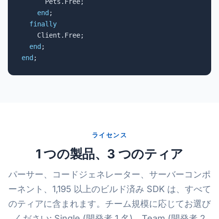
      Pets.Free;

end
;

finally
    Client.Free;

end
end
;
ライセンス
1 つの製品、3 つのティア
パーサー、コードジェネレーター、サーバーコンポ
ーネント、1,195 以上のビルド済み SDK は、すべて
のティアに含まれます。チーム規模に応じてお選び
ください: Single (開発者 1 名)、Team (開発者 2