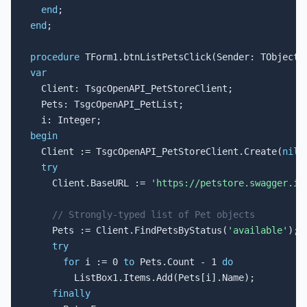
end
end
;

procedure
var

  Client: TsgcOpenAPI_PetStoreClient;

  Pets: TsgcOpenAPI_PetList;

begin

  Client := TsgcOpenAPI_PetStoreClient.Create(
nil
);
try
    Client.BaseURL := 
'https://petstore.swagger.io
// Strongly-typed list of Pet objects
    Pets := Client.FindPetsByStatus(
'available'
);

try
for
 i := 0 
to
 Pets.Count - 1 
do
        ListBox1.Items.Add(Pets[i].Name);

finally