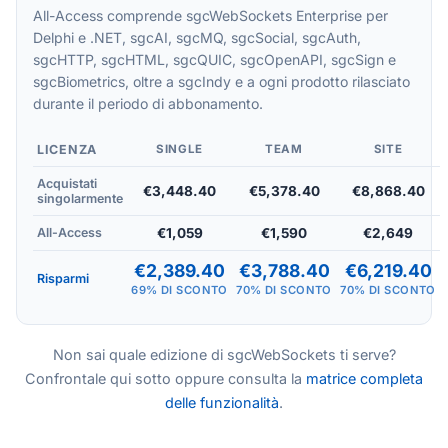
All-Access comprende sgcWebSockets Enterprise per
Delphi e .NET, sgcAI, sgcMQ, sgcSocial, sgcAuth,
sgcHTTP, sgcHTML, sgcQUIC, sgcOpenAPI, sgcSign e
sgcBiometrics, oltre a sgcIndy e a ogni prodotto rilasciato
durante il periodo di abbonamento.
LICENZA
SINGLE
TEAM
SITE
Acquistati
€3,448.40
€5,378.40
€8,868.40
singolarmente
All-Access
€1,059
€1,590
€2,649
€2,389.40
€3,788.40
€6,219.40
Risparmi
69% DI SCONTO
70% DI SCONTO
70% DI SCONTO
Non sai quale edizione di sgcWebSockets ti serve?
Confrontale qui sotto oppure consulta la
matrice completa
delle funzionalità
.