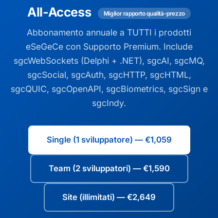
All-Access
Miglior rapporto qualità-prezzo
Abbonamento annuale a TUTTI i prodotti
eSeGeCe con Supporto Premium. Include
sgcWebSockets (Delphi + .NET), sgcAI, sgcMQ,
sgcSocial, sgcAuth, sgcHTTP, sgcHTML,
sgcQUIC, sgcOpenAPI, sgcBiometrics, sgcSign e
sgcIndy.
Single (1 sviluppatore) — €1,059
Team (2 sviluppatori) — €1,590
Site (illimitati) — €2,649