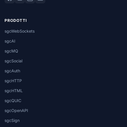
PRODOTTI
sgcWebSockets
sgcAI
sgcMQ
sgcSocial
sgcAuth
sgcHTTP
sgcHTML
sgcQUIC
sgcOpenAPI
sgcSign