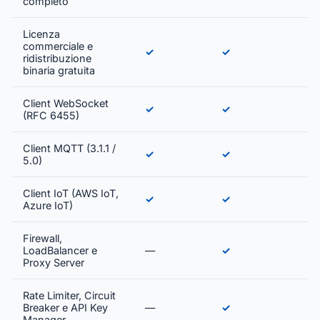
completo
Licenza
commerciale e
✓
✓
ridistribuzione
binaria gratuita
Client WebSocket
✓
✓
(RFC 6455)
Client MQTT (3.1.1 /
✓
✓
5.0)
Client IoT (AWS IoT,
✓
✓
Azure IoT)
Firewall,
LoadBalancer e
—
✓
Proxy Server
Rate Limiter, Circuit
Breaker e API Key
—
✓
Manager