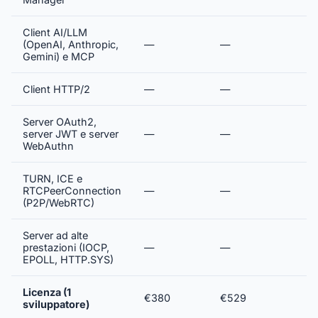
Client AI/LLM
(OpenAI, Anthropic,
—
—
Gemini) e MCP
Client HTTP/2
—
—
Server OAuth2,
server JWT e server
—
—
WebAuthn
TURN, ICE e
RTCPeerConnection
—
—
(P2P/WebRTC)
Server ad alte
prestazioni (IOCP,
—
—
EPOLL, HTTP.SYS)
Licenza (1
€380
€529
sviluppatore)