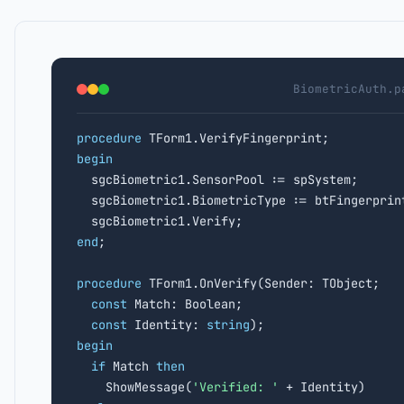
BiometricAuth.p
procedure
begin

  sgcBiometric1.SensorPool := spSystem;

  sgcBiometric1.BiometricType := btFingerprint
end
;

procedure
 TForm1.OnVerify(Sender: TObject;

const
 Match: Boolean;

const
 Identity: 
string
begin
if
 Match 
then
    ShowMessage(
'Verified: '
 + Identity)
