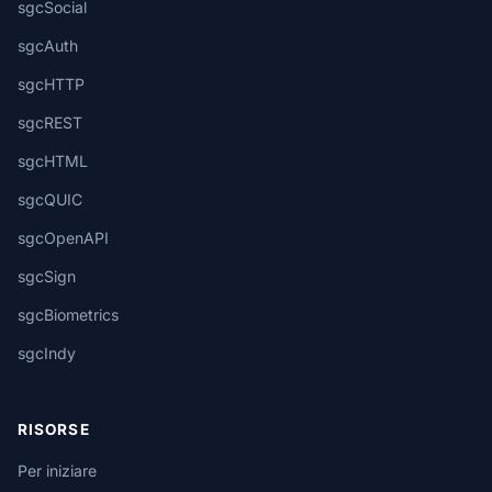
sgcSocial
sgcAuth
sgcHTTP
sgcREST
sgcHTML
sgcQUIC
sgcOpenAPI
sgcSign
sgcBiometrics
sgcIndy
RISORSE
Per iniziare