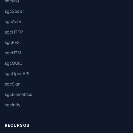
sgcMQ
sgcSocial
sgcAuth
sgcHTTP
sgcREST
sgcHTML
sgcQUIC
sgcOpenAPI
sgcSign
sgcBiometrics
sgcIndy
RECURSOS