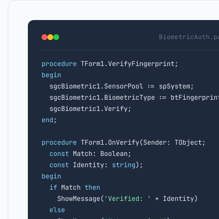
BiometricAuth.p
procedure
begin

  sgcBiometric1.SensorPool := spSystem;

  sgcBiometric1.BiometricType := btFingerprint
end
;

procedure
 TForm1.OnVerify(Sender: TObject;

const
 Match: Boolean;

const
 Identity: 
string
begin
if
 Match 
then
    ShowMessage(
'Verified: '
 + Identity)

else