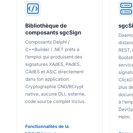
Bibliothèque de
sgcSi
composants sgcSign
Daemon
Composants Delphi /
distan
C++Builder / .NET prêts à
REST, 
l’emploi qui produisent des
Bootstr
signatures XAdES, PAdES,
servic
CAdES et ASiC directement
signat
dans ton application.
ClickO
Cryptographie CNG/BCrypt
plus d
native, aucune DLL externe,
docume
code source complet inclus.
à l’em
DevOps
Helm.
Fonctionnalités de la