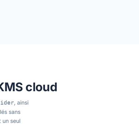
 KMS cloud
, ainsi
vider
lés sans
 un seul