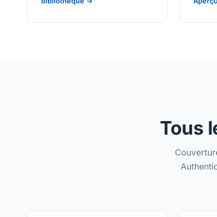
bibliothèque →
Aperçu
Tous l
Couverture
Authenti