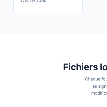
avec l’existant.
Fichiers 
Chaque fou
les sig
modific