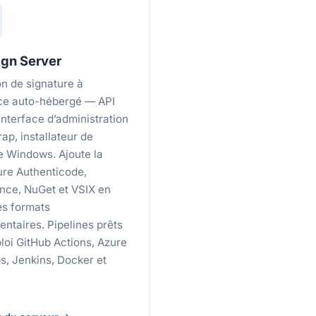
gn Server
 de signature à
ce auto-hébergé — API
interface d’administration
ap, installateur de
e Windows. Ajoute la
ure Authenticode,
nce, NuGet et VSIX en
es formats
ntaires. Pipelines prêts
ploi GitHub Actions, Azure
, Jenkins, Docker et