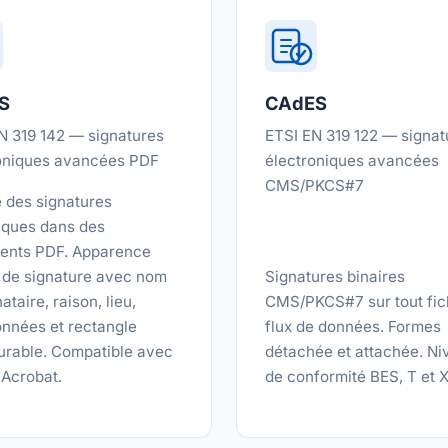
S
CAdES
N 319 142 — signatures
ETSI EN 319 122 — signat
oniques avancées PDF
électroniques avancées
CMS/PKCS#7
e des signatures
ques dans des
ents PDF. Apparence
e de signature avec nom
Signatures binaires
ataire, raison, lieu,
CMS/PKCS#7 sur tout fic
nnées et rectangle
flux de données. Formes
urable. Compatible avec
détachée et attachée. Ni
Acrobat.
de conformité BES, T et X