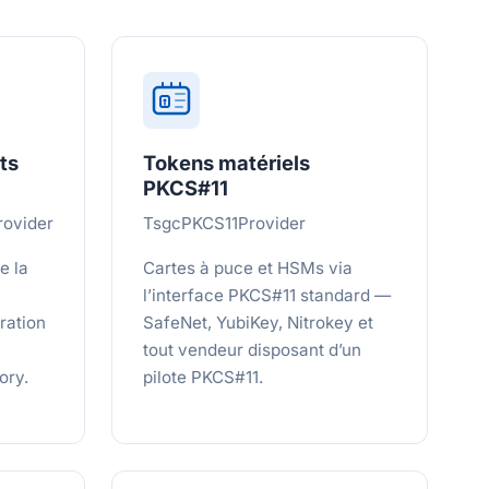
ts
Tokens matériels
PKCS#11
ovider
TsgcPKCS11Provider
e la
Cartes à puce et HSMs via
l’interface PKCS#11 standard —
gration
SafeNet, YubiKey, Nitrokey et
tout vendeur disposant d’un
ory.
pilote PKCS#11.