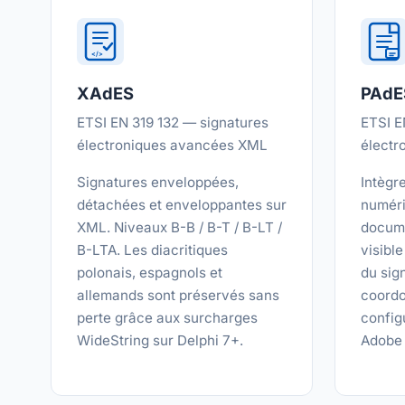
</>
XAdES
PAdE
ETSI EN 319 132 — signatures
ETSI E
électroniques avancées XML
électr
Signatures enveloppées,
Intègr
détachées et enveloppantes sur
numéri
XML. Niveaux B-B / B-T / B-LT /
docum
B-LTA. Les diacritiques
visibl
polonais, espagnols et
du sign
allemands sont préservés sans
coordo
perte grâce aux surcharges
config
WideString sur Delphi 7+.
Adobe 