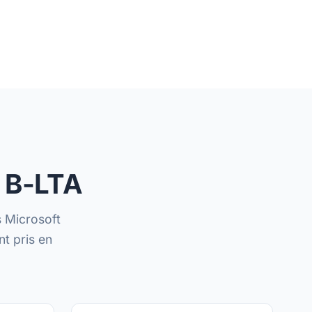
à B-LTA
s Microsoft
t pris en