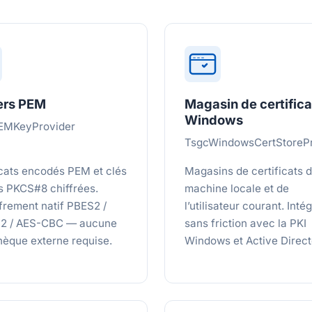
ers PEM
Magasin de certifica
Windows
EMKeyProvider
TsgcWindowsCertStorePr
icats encodés PEM et clés
Magasins de certificats d
s PKCS#8 chiffrées.
machine locale et de
frement natif PBES2 /
l’utilisateur courant. Inté
2 / AES-CBC — aucune
sans friction avec la PKI
thèque externe requise.
Windows et Active Direct