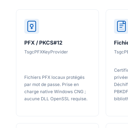
PFX / PKCS#12
Fichi
TsgcPFXKeyProvider
TsgcP
Certif
Fichiers PFX locaux protégés
privée
par mot de passe. Prise en
Déchif
charge native Windows CNG ;
PBKDF
aucune DLL OpenSSL requise.
biblio